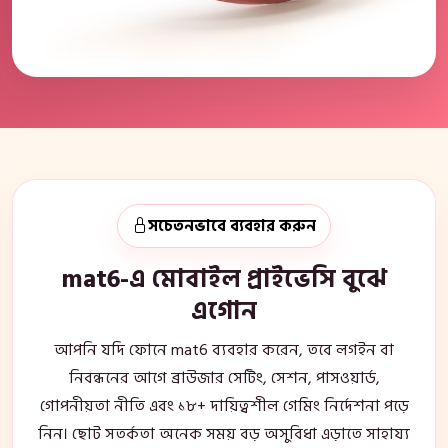
সচেতনভাবে ব্যবহার করুন
mat6-এ মোবাইল প্রাইভেসি বুঝে
এগোন
আপনি যদি ফোনে mat6 ব্যবহার করেন, তবে লগইন বা
নিবন্ধনের আগে ব্রাউজার সেটিং, সেশন, পাসওয়ার্ড,
গোপনীয়তা নীতি এবং ১৮+ দায়িত্বশীল গেমিং নির্দেশনা পড়ে
নিন। ছোট সতর্কতা অনেক সময় বড় অসুবিধা এড়াতে সাহায্য