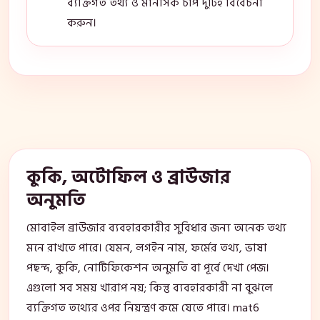
ব্যক্তিগত তথ্য ও মানসিক চাপ দুটিই বিবেচনা
করুন।
কুকি, অটোফিল ও ব্রাউজার
অনুমতি
মোবাইল ব্রাউজার ব্যবহারকারীর সুবিধার জন্য অনেক তথ্য
মনে রাখতে পারে। যেমন, লগইন নাম, ফর্মের তথ্য, ভাষা
পছন্দ, কুকি, নোটিফিকেশন অনুমতি বা পূর্বে দেখা পেজ।
এগুলো সব সময় খারাপ নয়; কিন্তু ব্যবহারকারী না বুঝলে
ব্যক্তিগত তথ্যের ওপর নিয়ন্ত্রণ কমে যেতে পারে। mat6