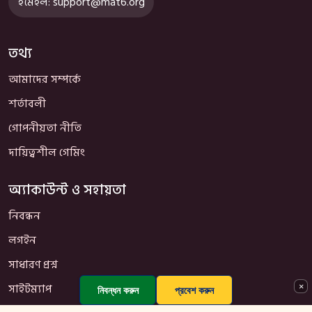
ইমেইল:
support@mat6.org
তথ্য
আমাদের সম্পর্কে
শর্তাবলী
গোপনীয়তা নীতি
দায়িত্বশীল গেমিং
অ্যাকাউন্ট ও সহায়তা
নিবন্ধন
লগইন
সাধারণ প্রশ্ন
×
সাইটম্যাপ
নিবন্ধন করুন
প্রবেশ করুন