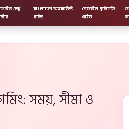
বাইল হেল্প
বাংলাদেশ অ্যাকাউন্ট
মোবাইল প্রাইভেসি
ব
ন্টার
গাইড
গাইড
ফ
েমিং: সময়, সীমা ও