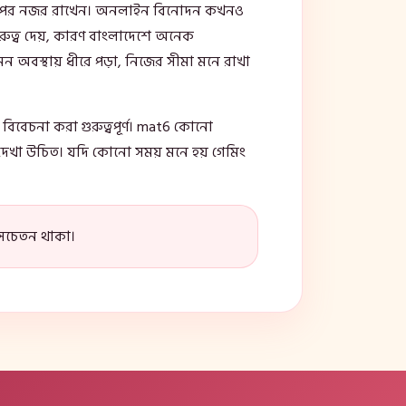
ার ওপর নজর রাখেন। অনলাইন বিনোদন কখনও
ুরুত্ব দেয়, কারণ বাংলাদেশে অনেক
মন অবস্থায় ধীরে পড়া, নিজের সীমা মনে রাখা
পট বিবেচনা করা গুরুত্বপূর্ণ। mat6 কোনো
 দেখা উচিত। যদি কোনো সময় মনে হয় গেমিং
ে সচেতন থাকা।