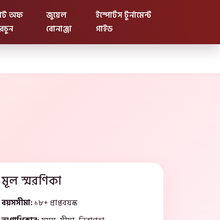
োট অফ
জুয়েল
ইস্পোর্টস টুর্নামেন্ট
রচুন
বোনাঞ্জা
গাইড
মূল স্মরণিকা
বয়সসীমা:
১৮+ প্রাপ্তবয়স্ক