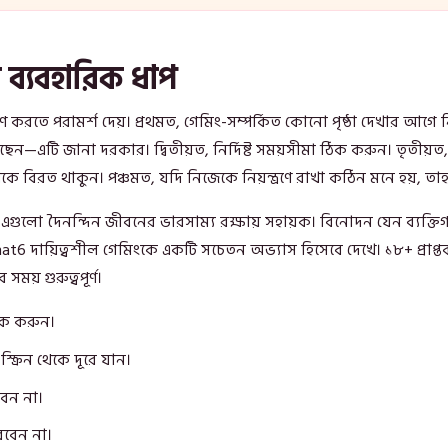
ে ব্যবহারিক ধাপ
রতে পরামর্শ দেয়। প্রথমত, গেমিং-সম্পর্কিত কোনো পৃষ্ঠা দেখার আগে ন
ছেন—এটি জানা দরকার। দ্বিতীয়ত, নির্দিষ্ট সময়সীমা ঠিক করুন। তৃতীয়ত, 
া থেকে বিরত থাকুন। পঞ্চমত, যদি নিজেকে নিয়ন্ত্রণে রাখা কঠিন মনে হয়, তা
ো দৈনন্দিন জীবনের ভারসাম্য রক্ষায় সহায়ক। বিনোদন যেন ব্যক্তিগত সম
at6 দায়িত্বশীল গেমিংকে একটি সচেতন অভ্যাস হিসেবে দেখে। ১৮+ প্রাপ্ত
ময় গুরুত্বপূর্ণ।
িক করুন।
ক্রিন থেকে দূরে যান।
বেন না।
রবেন না।