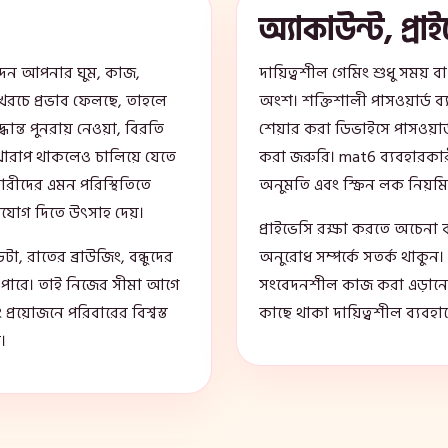
অ্যাকাউন্ট, প্রাই
নোদন আপনার ঘুম, কাজ,
দায়িত্বশীল গেমিং শুধু সময় ব
 খরচে প্রভাব ফেলছে, তাহলে
অংশ। শক্তিশালী পাসওয়ার্ড ব
ধান্ত পুনরায় নেওয়া, বিরতি
শেয়ার করা ডিভাইসে পাসওয়ার্
খারাপ থাকলেও চালিয়ে যেতে
করা জরুরি। mat6 ব্যবহারক
ারীদের এমন পরিস্থিতিতে
অনুমতি এবং স্ক্রিন লক নিয়ম
যোগ দিতে উৎসাহ দেয়।
প্রাইভেসি রক্ষা করতে অচেনা 
া, রাতের ব্রাউজিং, বন্ধুদের
অনুরোধ সম্পর্কে সতর্ক থাকু
তে পারে। তাই নিজের সীমা আগে
সংবেদনশীল কাজ করা এড়ানো ভ
 প্রয়োজনে পরিবারের বিশ্বস্ত
কাছে থাকা দায়িত্বশীল ব্যবহারে
ে।