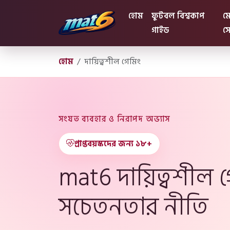
হোম
ফুটবল বিশ্বকাপ
মো
গাইড
সে
হোম
দায়িত্বশীল গেমিং
সংযত ব্যবহার ও নিরাপদ অভ্যাস
প্রাপ্তবয়স্কদের জন্য ১৮+
mat6 দায়িত্বশীল গ
সচেতনতার নীতি